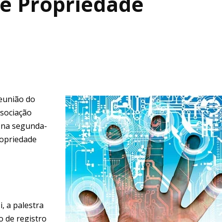
re Propriedade
reunião do
ssociação
u na segunda-
ropriedade
, a palestra
o de registro