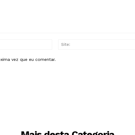
E-
mail:*
óxima vez que eu comentar.
Mais desta Categoria