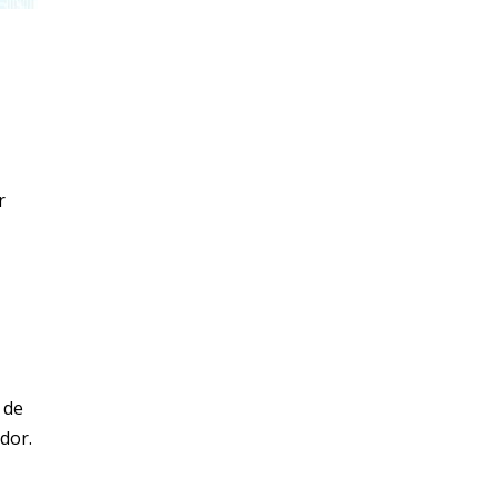
r
 de
dor.