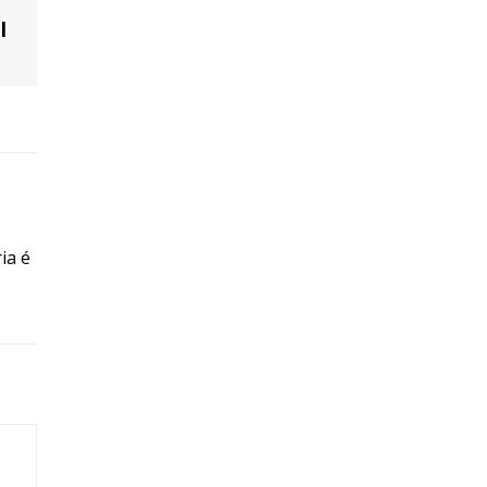
l
ia é