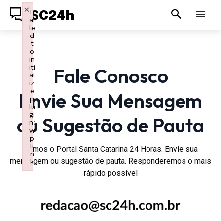
×
F
SC24h
ai
le
d
t
o
in
iti
Fale Conosco
al
iz
e
Envie Sua Mensagem
p
lu
gi
ou Sugestão de Pauta
n:
w
p
li
Somos o Portal Santa Catarina 24 Horas. Envie sua
n
mensagem ou sugestão de pauta. Responderemos o mais
k
Failed to initialize plugin: wplink
rápido possível