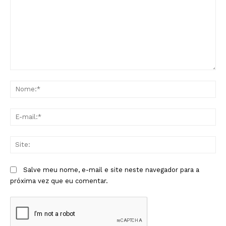
Comentário:
No
E-
mai
Sit
Salve meu nome, e-mail e site neste navegador para a
próxima vez que eu comentar.