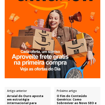
Artigo anterior
Próximo artigo
Arraial do Ouro aposta
O Fim do Conteúdo
em estratégia
Genérico: Como
internacional para
Sobreviver ao Novo SEO e