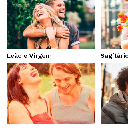
Leão e Virgem
Sagitári