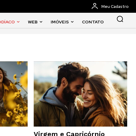
Meu Cadastro
ODÍACO
WEB
IMÓVEIS
CONTATO
Virgem e Capricórnio