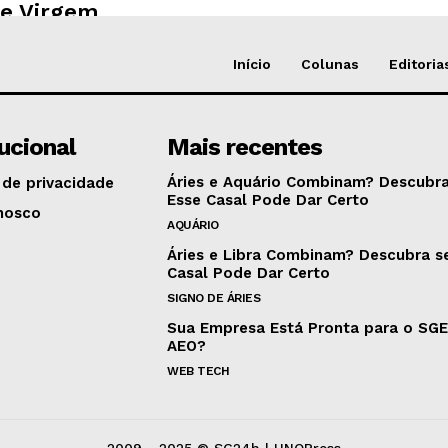
e Virgem
Início
Colunas
Editoria
tucional
Mais recentes
Áries e Aquário Combinam? Descubra
 de privacidade
Esse Casal Pode Dar Certo
nosco
AQUÁRIO
Áries e Libra Combinam? Descubra s
Casal Pode Dar Certo
SIGNO DE ÁRIES
Sua Empresa Está Pronta para o SG
AEO?
WEB TECH
2009 - 2025 © SC24h | UNOPress