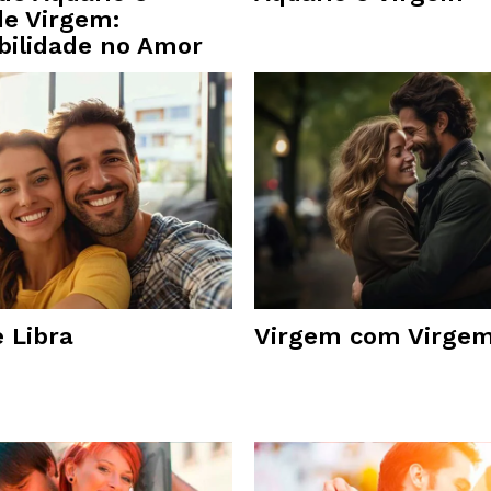
de Virgem:
bilidade no Amor
 Libra
Virgem com Virge