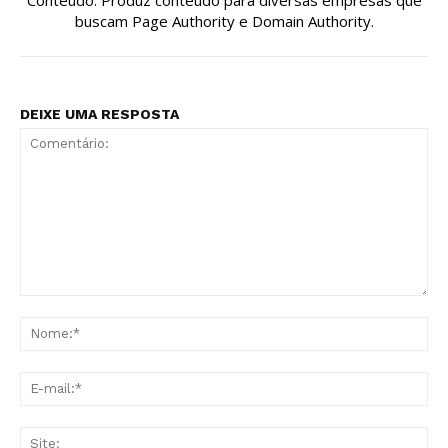
Conteúdo. Produz conteúdo para diversas empresas que
buscam Page Authority e Domain Authority.
DEIXE UMA RESPOSTA
Comentário:
No
E-
mai
Sit