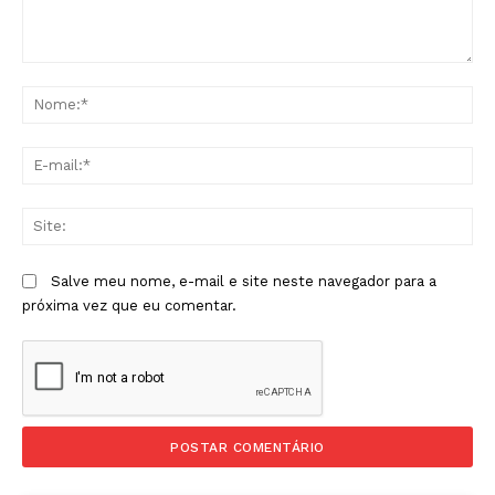
Comentário:
No
E-
mai
Sit
Salve meu nome, e-mail e site neste navegador para a
próxima vez que eu comentar.