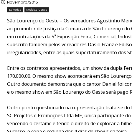
Novembro/2015
Editorias
Notícias Gerais
São Lourenço do Oeste – Os vereadores Agustinho Mene
ao promotor de Justiça da Comarca de São Lourenço do
em contratações da 5ª Exposição Feira, Comercial, Indus
subscrito também pelos vereadores Dasio Franz e Edilso
irregularidades, entre as quais superfaturamento dos S
Entre os contratos apresentados, um show da dupla Fe
170.000,00. O mesmo show acontecerá em São Lourenço d
Outro documento demonstra que o cantor Daniel foi con
e o mesmo show em São Lourenço do Oeste será pago R$
Outro ponto questionado na representação trata-se do 
SC Projetos e Promoções Ltda ME, única participante do 
vencendo o certame e tendo o direito de explorar a bil
Sucesso, e copa e cozinha dos 4 dias de shows da feira.