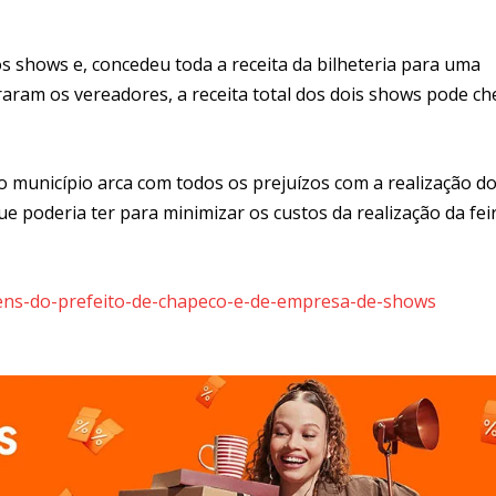
 shows e, concedeu toda a receita da bilheteria para uma
aram os vereadores, a receita total dos dois shows pode ch
 município arca com todos os prejuízos com a realização d
 poderia ter para minimizar os custos da realização da feir
bens-do-prefeito-de-chapeco-e-de-empresa-de-shows