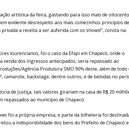
ção artística da feira, gastando para isso mais de oitocent
l, em evidente desrespeito aos mais comezinhos princípios d
a privada a receita a ser auferida com os shows!”, consta na
res lourencianos, foi o caso da Efapi em Chapecó, onde o
 a venda dos ingressos antecipados, seria repassado ao
Produções/Agência Produtora SMO 90% deste, além de todo 
, camarote, backstage, dentre outros, e de bebidas no perí
ia de Justiça, tais valores girariam na casa de R$ 20 milhõ
iam repassados ao município de Chapecó.
 foi a própria empresa, e parte da bilheteria foi destinad
tou a indisponibilidade dos bens do Prefeito de Chapecó e