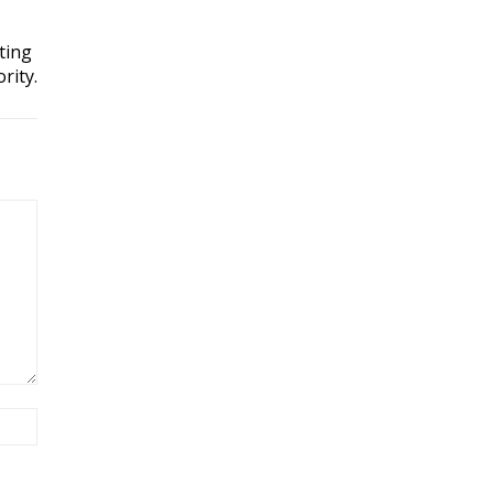
ting
rity.
Site: