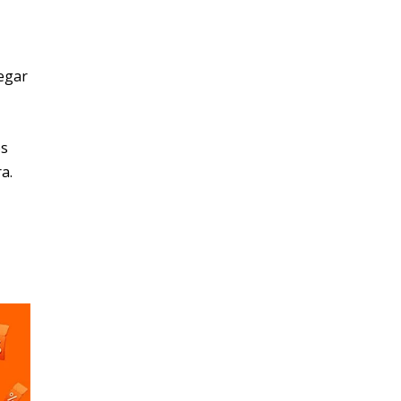
egar
os
a.