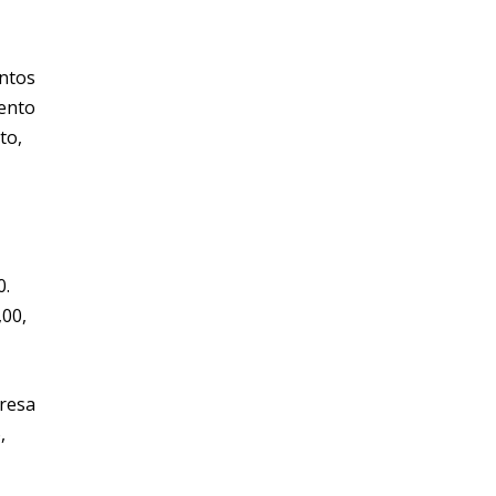
ntos
ento
to,
0.
,00,
presa
,