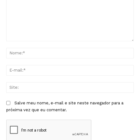
Comentário:
No
E-
mai
Sit
Salve meu nome, e-mail e site neste navegador para a
próxima vez que eu comentar.