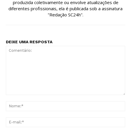
produzida coletivamente ou envolve atualizações de
diferentes profissionais, ela é publicada sob a assinatura
"Redação SC24h".
DEIXE UMA RESPOSTA
Comentário:
No
E-
mai