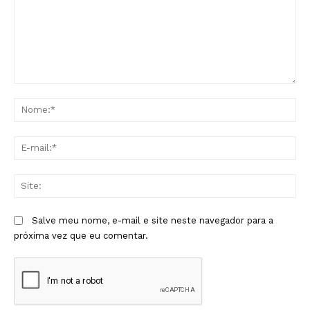
Comentário:
No
E-
mai
Sit
Salve meu nome, e-mail e site neste navegador para a
próxima vez que eu comentar.