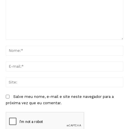
Comentário:
No
E-
mai
Sit
Salve meu nome, e-mail e site neste navegador para a
próxima vez que eu comentar.