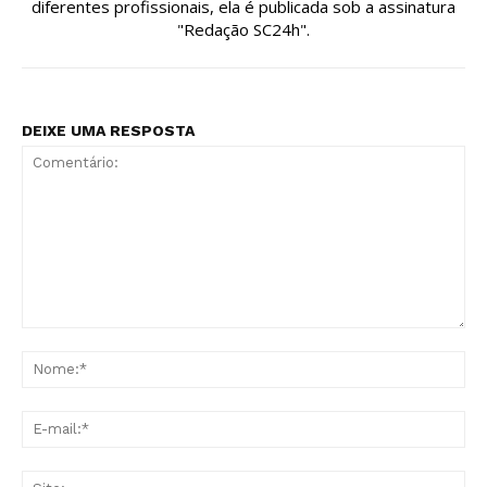
diferentes profissionais, ela é publicada sob a assinatura
"Redação SC24h".
DEIXE UMA RESPOSTA
Comentário:
No
E-
mai
Sit