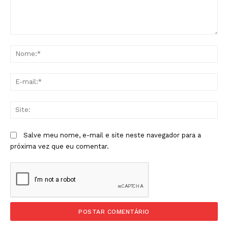
Comentário:
No
E-
mai
Sit
Salve meu nome, e-mail e site neste navegador para a
próxima vez que eu comentar.