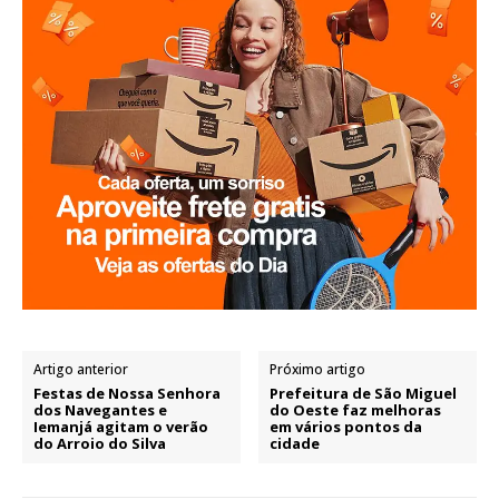
Artigo anterior
Próximo artigo
Festas de Nossa Senhora
Prefeitura de São Miguel
dos Navegantes e
do Oeste faz melhoras
Iemanjá agitam o verão
em vários pontos da
do Arroio do Silva
cidade