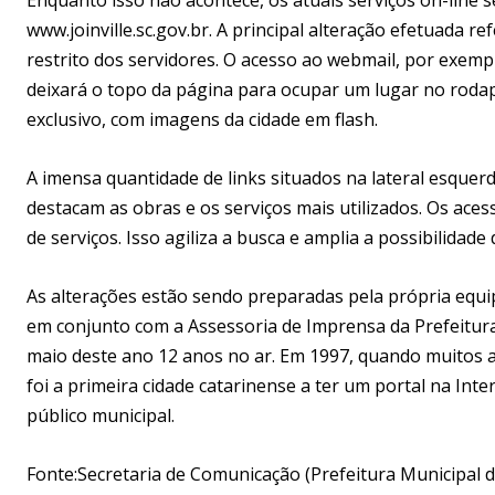
www.joinville.sc.gov.br. A principal alteração efetuada re
restrito dos servidores. O acesso ao webmail, por exemp
deixará o topo da página para ocupar um lugar no roda
exclusivo, com imagens da cidade em flash.
A imensa quantidade de links situados na lateral esquer
destacam as obras e os serviços mais utilizados. Os aces
de serviços. Isso agiliza a busca e amplia a possibilidade
As alterações estão sendo preparadas pela própria equipe
em conjunto com a Assessoria de Imprensa da Prefeitura d
maio deste ano 12 anos no ar. Em 1997, quando muitos 
foi a primeira cidade catarinense a ter um portal na Inte
público municipal.
Fonte:Secretaria de Comunicação (Prefeitura Municipal de