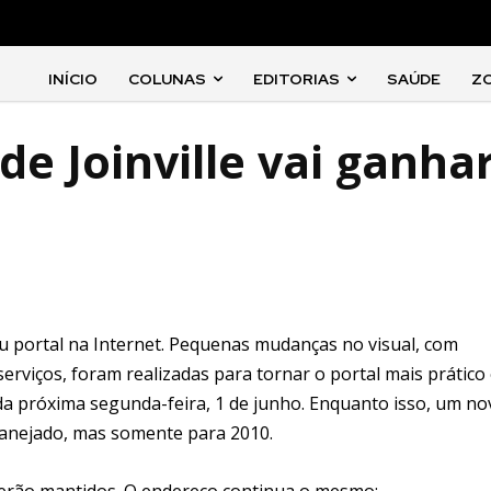
INÍCIO
COLUNAS
EDITORIAS
SAÚDE
Z
de Joinville vai ganha
 seu portal na Internet. Pequenas mudanças no visual, com
serviços, foram realizadas para tornar o portal mais prático
 da próxima segunda-feira, 1 de junho. Enquanto isso, um no
lanejado, mas somente para 2010.
 serão mantidos. O endereço continua o mesmo: