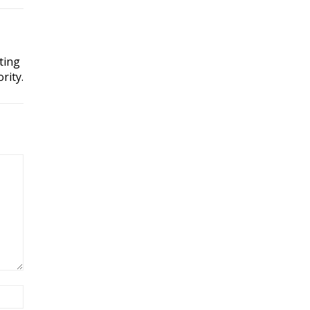
ting
rity.
Site: