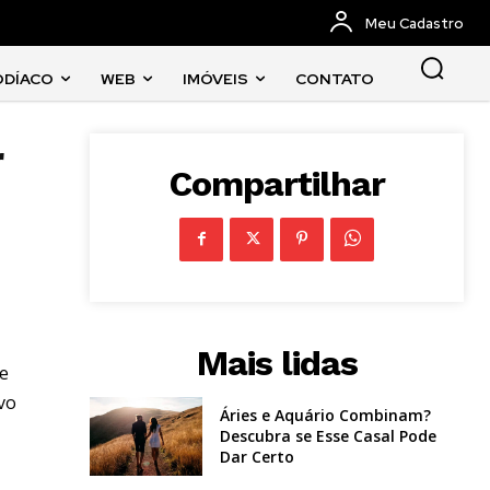
Meu Cadastro
ODÍACO
WEB
IMÓVEIS
CONTATO
r
Compartilhar
Mais lidas
 e
vo
Áries e Aquário Combinam?
Descubra se Esse Casal Pode
Dar Certo