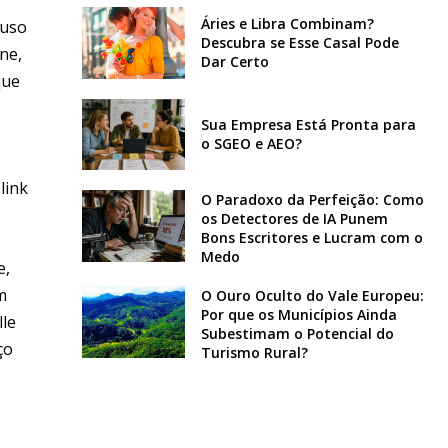
Áries e Libra Combinam?
 uso
Descubra se Esse Casal Pode
ne,
Dar Certo
que
Sua Empresa Está Pronta para
o SGEO e AEO?
link
O Paradoxo da Perfeição: Como
os Detectores de IA Punem
Bons Escritores e Lucram com o
Medo
e,
m
O Ouro Oculto do Vale Europeu:
Por que os Municípios Ainda
lle
Subestimam o Potencial do
ço
Turismo Rural?