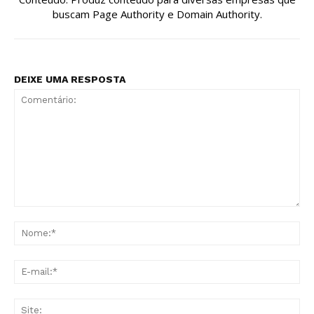
buscam Page Authority e Domain Authority.
DEIXE UMA RESPOSTA
Comentário:
No
E-
mai
Sit