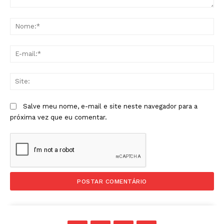
Comentário:
No
E-
mai
Sit
Salve meu nome, e-mail e site neste navegador para a
próxima vez que eu comentar.