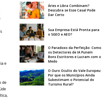
Áries e Libra Combinam?
Descubra se Esse Casal Pode
a
Dar Certo
e
Sua Empresa Está Pronta para
os
o SGEO e AEO?
O Paradoxo da Perfeição: Como
os Detectores de IA Punem
Bons Escritores e Lucram com o
Medo
ia e
O Ouro Oculto do Vale Europeu:
Por que os Municípios Ainda
Subestimam o Potencial do
o de
Turismo Rural?
aúde
tica,