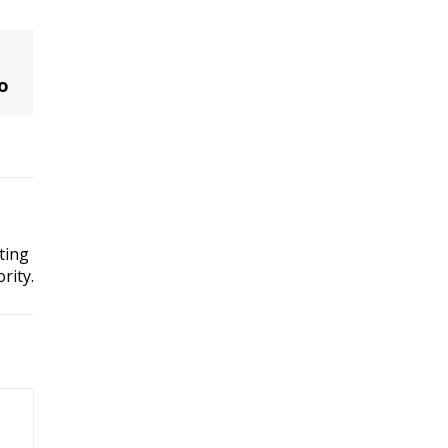
o
ting
rity.