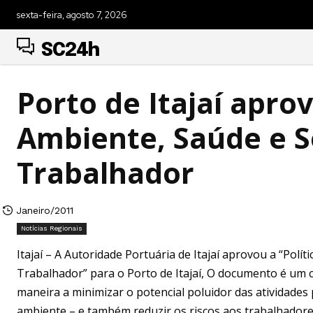
sexta-feira, agosto 7, 2026
SC24h
Porto de Itajaí aprov
Ambiente, Saúde e 
Trabalhador
Janeiro/2011
Notícias Regionais
Itajaí – A Autoridade Portuária de Itajaí aprovou a “Pol
Trabalhador” para o Porto de Itajaí, O documento é um
maneira a minimizar o potencial poluidor das atividade
ambiente – e também reduzir os riscos aos trabalhadore