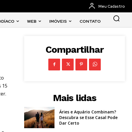
Meu Cadastro
ODÍACO
WEB
IMÓVEIS
CONTATO
Compartilhar
co
s 15
er.
Mais lidas
Áries e Aquário Combinam?
Descubra se Esse Casal Pode
Dar Certo