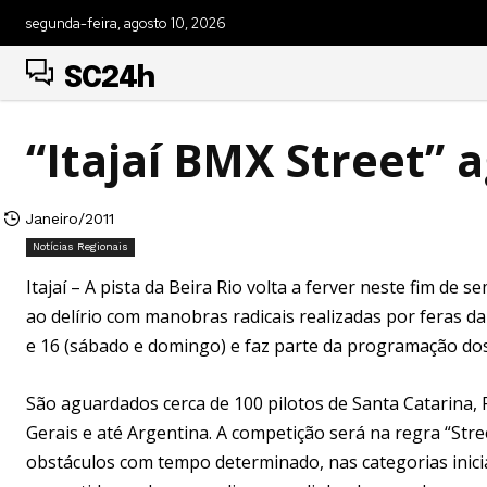
segunda-feira, agosto 10, 2026
SC24h
“Itajaí BMX Street” 
Janeiro/2011
Notícias Regionais
Itajaí – A pista da Beira Rio volta a ferver neste fim de
ao delírio com manobras radicais realizadas por feras d
e 16 (sábado e domingo) e faz parte da programação dos
São aguardados cerca de 100 pilotos de Santa Catarina, R
Gerais e até Argentina. A competição será na regra “Str
obstáculos com tempo determinado, nas categorias inici