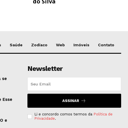
do Silva
s
Saúde
Zodíaco
Web
Imóveis
Contato
Newsletter
 se
e Esse
ASSINAR
Li e concordo comos termos da
Política de
Privacidade
.
EO e