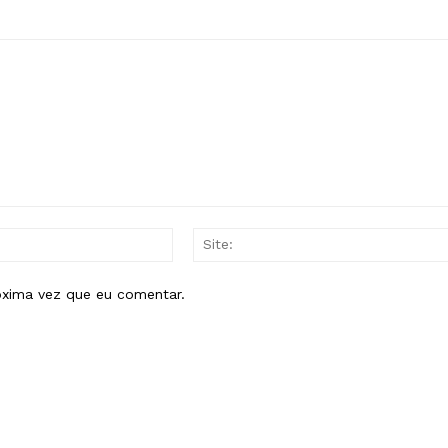
E-
mail:*
óxima vez que eu comentar.