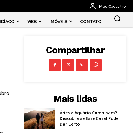
Meu Cadastro
ODÍACO
WEB
IMÓVEIS
CONTATO
Compartilhar
ubro
Mais lidas
Áries e Aquário Combinam?
Descubra se Esse Casal Pode
Dar Certo
ar