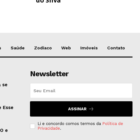
do Silva
s
Saúde
Zodíaco
Web
Imóveis
Contato
Newsletter
 se
e Esse
ASSINAR
Li e concordo comos termos da
Política de
Privacidade
.
EO e