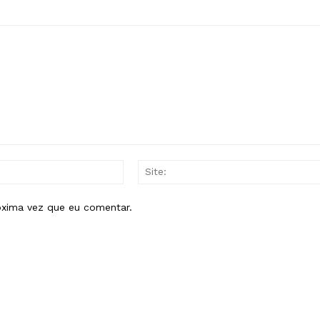
E-
mail:*
óxima vez que eu comentar.