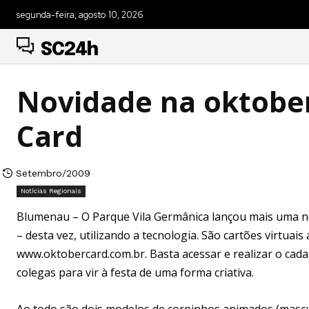
segunda-feira, agosto 10, 2026
SC24h
Novidade na oktober
Card
Setembro/2009
Notícias Regionais
Blumenau – O Parque Vila Germânica lançou mais uma no
– desta vez, utilizando a tecnologia. São cartões virtuai
www.oktobercard.com.br. Basta acessar e realizar o cada
colegas para vir à festa de uma forma criativa.
Ao todo são dois modelos de corpinhos animados (mascu