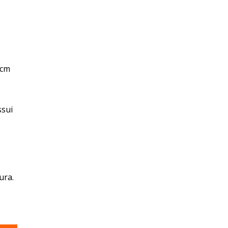
2cm
ssui
ura.