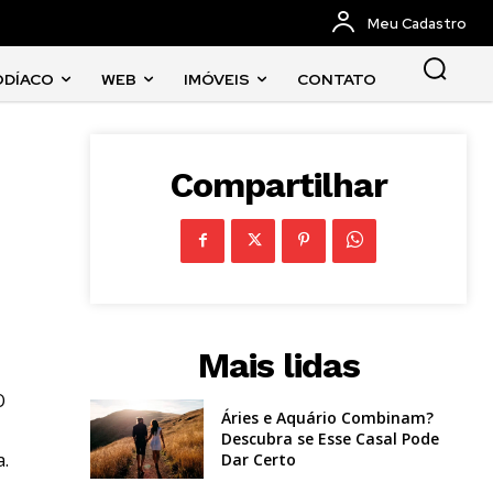
Meu Cadastro
ODÍACO
WEB
IMÓVEIS
CONTATO
Compartilhar
Mais lidas
O
Áries e Aquário Combinam?
Descubra se Esse Casal Pode
a.
Dar Certo