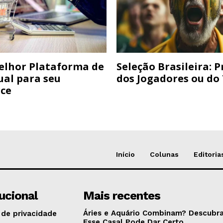
elhor Plataforma de
Seleção Brasileira: 
ual para seu
dos Jogadores ou do
ce
Início
Colunas
Editoria
tucional
Mais recentes
Áries e Aquário Combinam? Descubra
 de privacidade
Esse Casal Pode Dar Certo