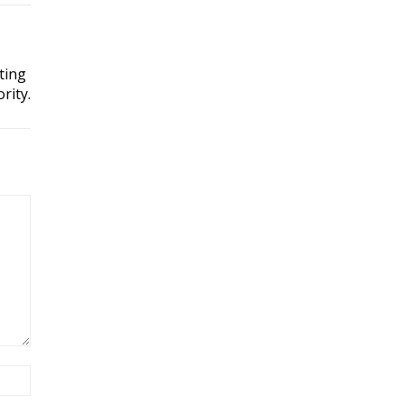
ting
rity.
Site: