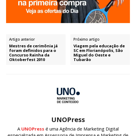
Artigo anterior
Próximo artigo
Mestres de cerimônia já
Viagem pela educação de
foram definidos para o
SC em Florianópolis, São
Concurso Rainha da
Miguel do Oeste e
Oktoberfest 2010
Tubarão
UNOPress
A
UNOPress
é uma Agência de Marketing Digital
especializada em Assessoria de Imprensa e Marketing de