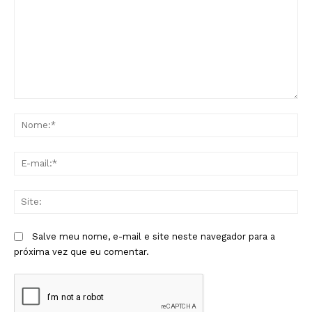
Comentário:
No
E-
mai
Sit
Salve meu nome, e-mail e site neste navegador para a
próxima vez que eu comentar.