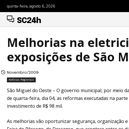
quinta-feira, agosto 6, 2026
SC24h
Melhorias na eletri
exposições de São M
Novembro/2009
Notícias Regionais
São Miguel do Oeste – O governo municipal, por meio d
de quarta-feira, dia 04, as reformas executadas na part
investimento de R$ 98 mil.
As melhorias vão oportunizar segurança, organização e 
Feira do Pêssego, de Descanso, que acontece entre os d