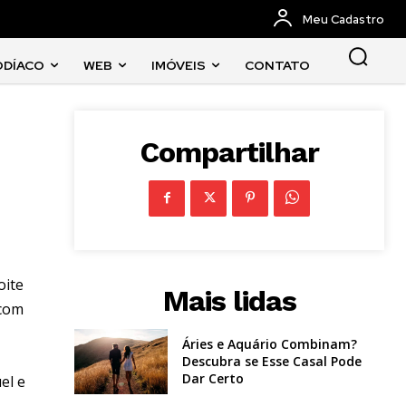
Meu Cadastro
ODÍACO
WEB
IMÓVEIS
CONTATO
Compartilhar
oite
Mais lidas
 com
Áries e Aquário Combinam?
Descubra se Esse Casal Pode
Dar Certo
el e