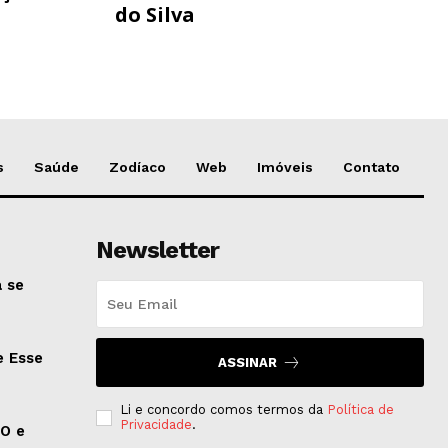
do Silva
s
Saúde
Zodíaco
Web
Imóveis
Contato
Newsletter
 se
e Esse
ASSINAR
Li e concordo comos termos da
Política de
Privacidade
.
EO e