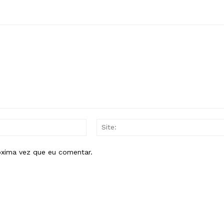
E-
mail:*
óxima vez que eu comentar.