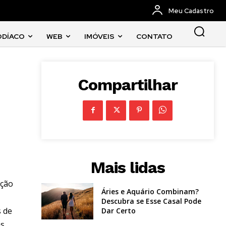
Meu Cadastro
ODÍACO
WEB
IMÓVEIS
CONTATO
Compartilhar
Mais lidas
ação
Áries e Aquário Combinam?
Descubra se Esse Casal Pode
s de
Dar Certo
as