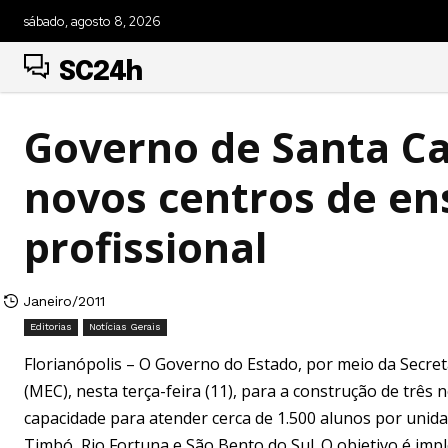
sábado, agosto 8, 2026
SC24h
Governo de Santa Ca
novos centros de ens
profissional
Janeiro/2011
Editorias
Notícias Gerais
Florianópolis – O Governo do Estado, por meio da Secret
(MEC), nesta terça-feira (11), para a construção de três
capacidade para atender cerca de 1.500 alunos por unida
Timbó, Rio Fortuna e São Bento do Sul. O objetivo é imp