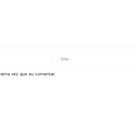
E-
mail:*
óxima vez que eu comentar.