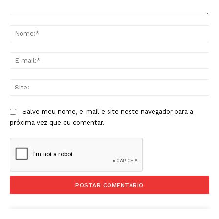
Comentário:
No
E-
mai
Sit
Salve meu nome, e-mail e site neste navegador para a
próxima vez que eu comentar.