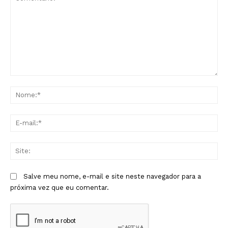
Comentário:
No
E-
mai
Sit
Salve meu nome, e-mail e site neste navegador para a
próxima vez que eu comentar.