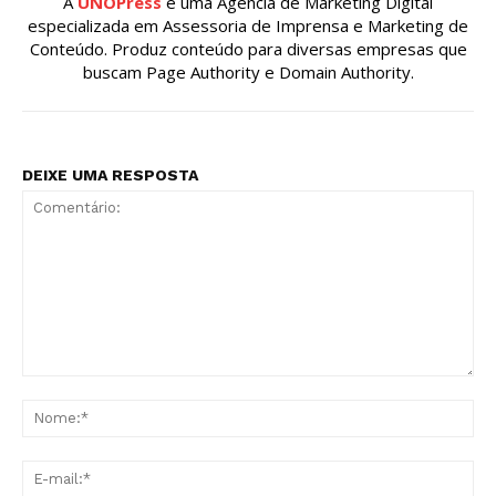
A
UNOPress
é uma Agência de Marketing Digital
especializada em Assessoria de Imprensa e Marketing de
Conteúdo. Produz conteúdo para diversas empresas que
buscam Page Authority e Domain Authority.
DEIXE UMA RESPOSTA
Comentário:
No
E-
mai