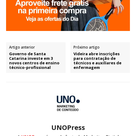
Artigo anterior
Próximo artigo
Governo de Santa
Videira abre inscrições
Catarina investe em 3
para contratação de
novos centros de ensino
técnicos e auxiliares de
técnico-profissional
enfermagem
UNOPress