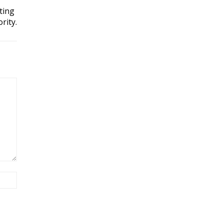
ting
rity.
Site: