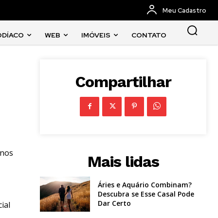
Meu Cadastro
ODÍACO
WEB
IMÓVEIS
CONTATO
Compartilhar
 nos
Mais lidas
Áries e Aquário Combinam?
Descubra se Esse Casal Pode
Dar Certo
ial