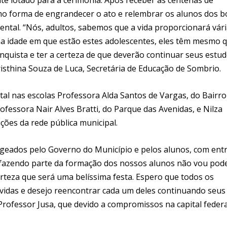
o forma de engrandecer o ato e relembrar os alunos dos b
ntal. “Nós, adultos, sabemos que a vida proporcionará vár
a idade em que estão estes adolescentes, eles têm mesmo 
quista e ter a certeza de que deverão continuar seus estu
isthina Souza de Luca, Secretária de Educação de Sombrio.
l nas escolas Professora Alda Santos de Vargas, do Bairro
ofessora Nair Alves Bratti, do Parque das Avenidas, e Nilza
ições da rede pública municipal.
geados pelo Governo do Município e pelos alunos, com ent
os fazendo parte da formação dos nossos alunos não vou pod
rteza que será uma belíssima festa. Espero que todos os
idas e desejo reencontrar cada um deles continuando seus
Professor Jusa, que devido a compromissos na capital federa