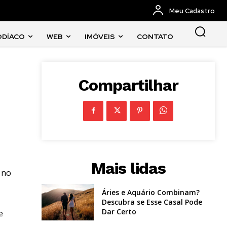
Meu Cadastro
ODÍACO
WEB
IMÓVEIS
CONTATO
Compartilhar
Mais lidas
 no
Áries e Aquário Combinam?
Descubra se Esse Casal Pode
Dar Certo
e