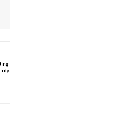
ting
rity.