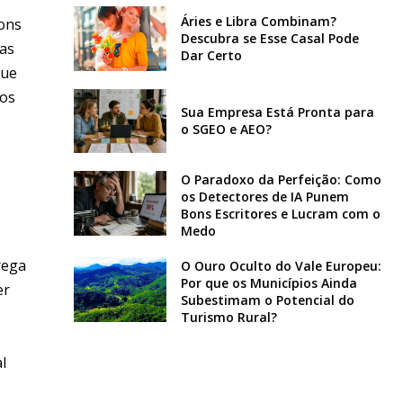
Áries e Libra Combinam?
ons
Descubra se Esse Casal Pode
ias
Dar Certo
que
dos
Sua Empresa Está Pronta para
o SGEO e AEO?
O Paradoxo da Perfeição: Como
os Detectores de IA Punem
Bons Escritores e Lucram com o
Medo
rega
O Ouro Oculto do Vale Europeu:
Por que os Municípios Ainda
er
Subestimam o Potencial do
Turismo Rural?
l