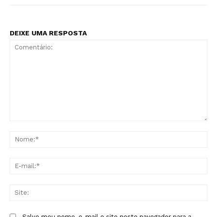
DEIXE UMA RESPOSTA
Comentário:
No
E-
mai
Sit
Salve meu nome, e-mail e site neste navegador para a