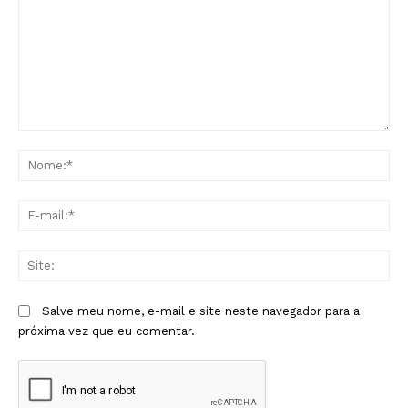
Comentário:
No
E-
mai
Sit
Salve meu nome, e-mail e site neste navegador para a
próxima vez que eu comentar.