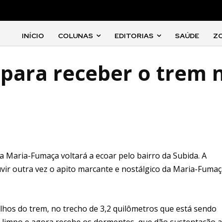
INÍCIO
COLUNAS
EDITORIAS
SAÚDE
Z
 para receber o trem 
da Maria-Fumaça voltará a ecoar pelo bairro da Subida. A
vir outra vez o apito marcante e nostálgico da Maria-Fumaç
ilhos do trem, no trecho de 3,2 quilômetros que está sendo
e limpo e agora recebe os dormentes, que dão sustentação 