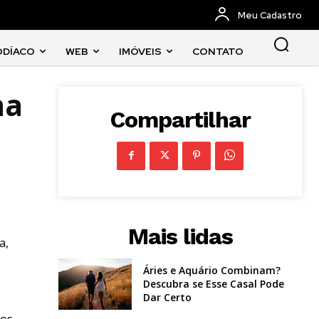
Meu Cadastro
ODÍACO
WEB
IMÓVEIS
CONTATO
na
Compartilhar
Mais lidas
a,
Áries e Aquário Combinam?
Descubra se Esse Casal Pode
Dar Certo
aos