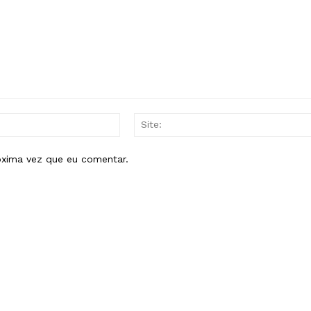
E-
mail:*
óxima vez que eu comentar.