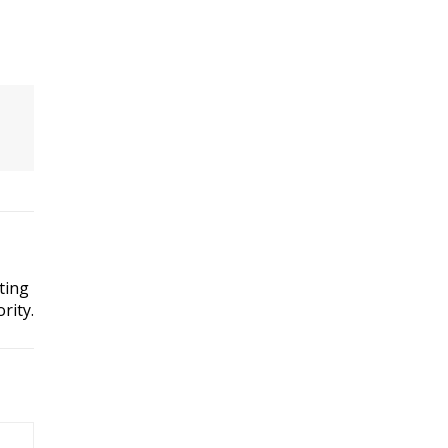
ting
rity.