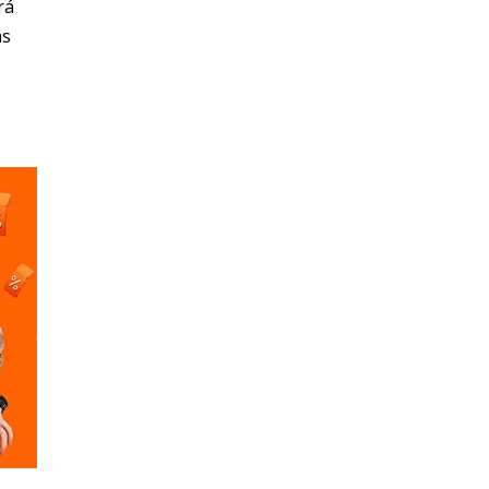
rá
as