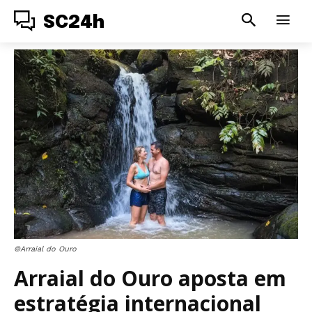
SC24h
©Arraial do Ouro
Arraial do Ouro aposta em
estratégia internacional