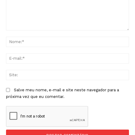
Comentário:
No
E-
mai
Sit
Salve meu nome, e-mail e site neste navegador para a
próxima vez que eu comentar.