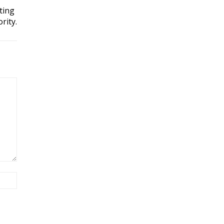
ting
rity.
Site: