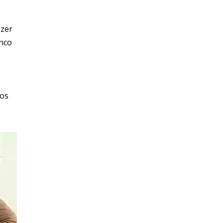
azer
inco
tos