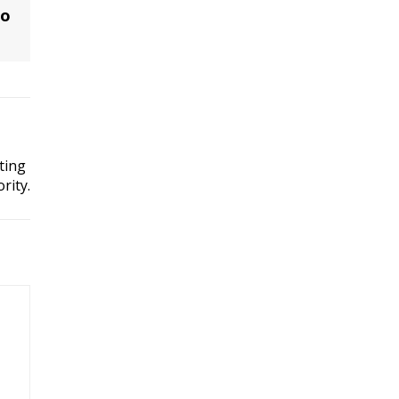
do
ting
rity.