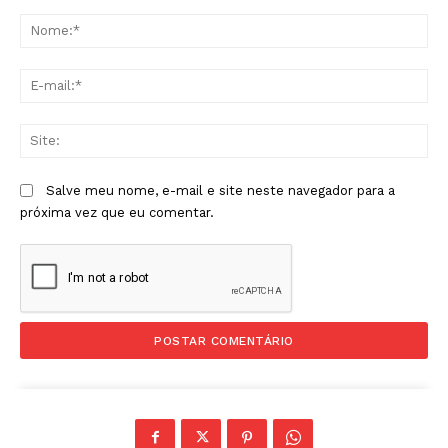
Comentário:
No
E-
mai
Sit
Salve meu nome, e-mail e site neste navegador para a
próxima vez que eu comentar.