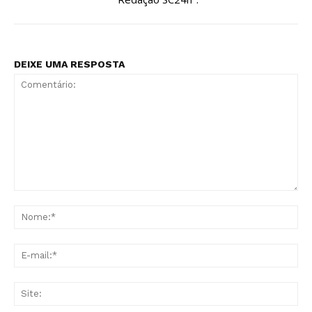
DEIXE UMA RESPOSTA
Comentário:
No
E-
mai
Sit