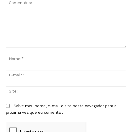
Comentário:
No
E-
mai
Sit
Salve meu nome, e-mail e site neste navegador para a
próxima vez que eu comentar.