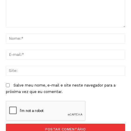
Comentário:
No
E-
mai
Sit
Salve meu nome, e-mail e site neste navegador para a
próxima vez que eu comentar.