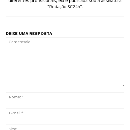
diferentes profissionais, ela é publicada sob a assinatura
"Redação SC24h".
DEIXE UMA RESPOSTA
Comentário:
No
E-
mai
Sit