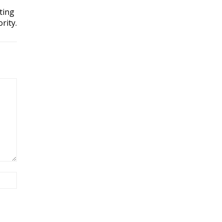
ting
rity.
Site: