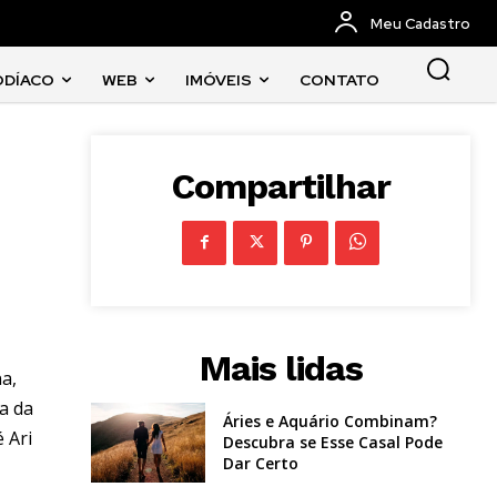
Meu Cadastro
ODÍACO
WEB
IMÓVEIS
CONTATO
Compartilhar
Mais lidas
a,
a da
Áries e Aquário Combinam?
 Ari
Descubra se Esse Casal Pode
Dar Certo