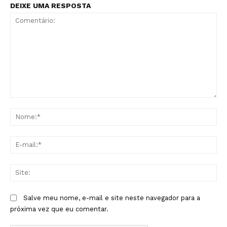
DEIXE UMA RESPOSTA
Comentário:
No
E-
mai
Sit
Salve meu nome, e-mail e site neste navegador para a
próxima vez que eu comentar.