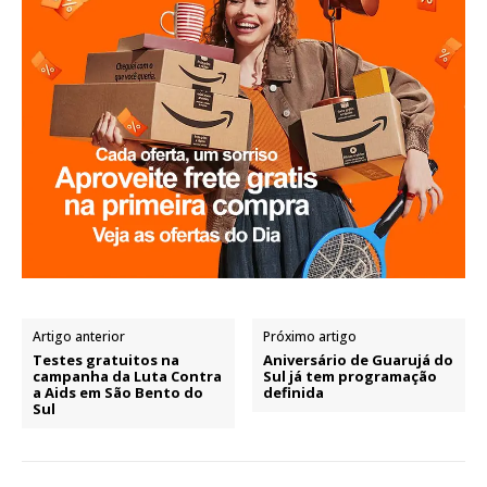
Artigo anterior
Próximo artigo
Testes gratuitos na
Aniversário de Guarujá do
campanha da Luta Contra
Sul já tem programação
a Aids em São Bento do
definida
Sul