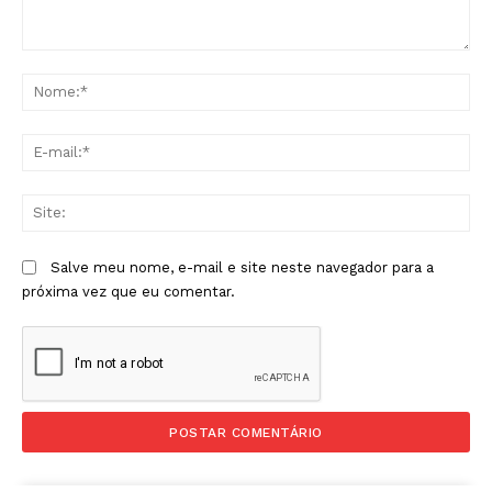
Comentário:
No
E-
mai
Sit
Salve meu nome, e-mail e site neste navegador para a
próxima vez que eu comentar.