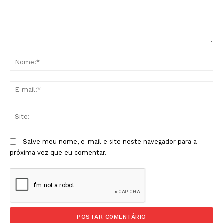
Comentário:
No
E-
mai
Sit
Salve meu nome, e-mail e site neste navegador para a
próxima vez que eu comentar.