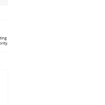
ting
rity.