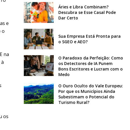
Áries e Libra Combinam?
Descubra se Esse Casal Pode
Dar Certo
as e
e o
Sua Empresa Está Pronta para
o SGEO e AEO?
 E na
O Paradoxo da Perfeição: Como
 à
os Detectores de IA Punem
Bons Escritores e Lucram com o
Medo
s
O Ouro Oculto do Vale Europeu:
Por que os Municípios Ainda
Subestimam o Potencial do
Turismo Rural?
u os