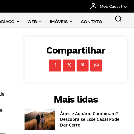
Meu Cadastro
ODÍACO
WEB
IMÓVEIS
CONTATO
Compartilhar
de
Mais lidas
a.
Áries e Aquário Combinam?
Descubra se Esse Casal Pode
Dar Certo
rro