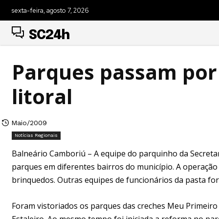
sexta-feira, agosto 7, 2026
SC24h
Parques passam por 
litoral
Maio/2009
Notícias Regionais
Balneário Camboriú – A equipe do parquinho da Secretar
parques em diferentes bairros do município. A operação
brinquedos. Outras equipes de funcionários da pasta fo
Foram vistoriados os parques das creches Meu Primeiro 
Estaleiro. Ao mesmo tempo foi iniciada a reforma no par