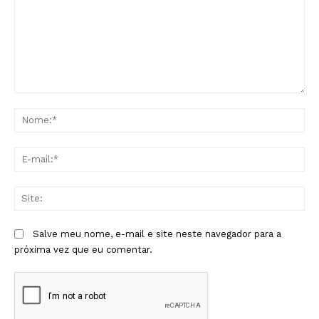
Comentário:
No
E-
mai
Sit
Salve meu nome, e-mail e site neste navegador para a
próxima vez que eu comentar.