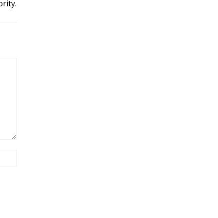
rity.
Site: