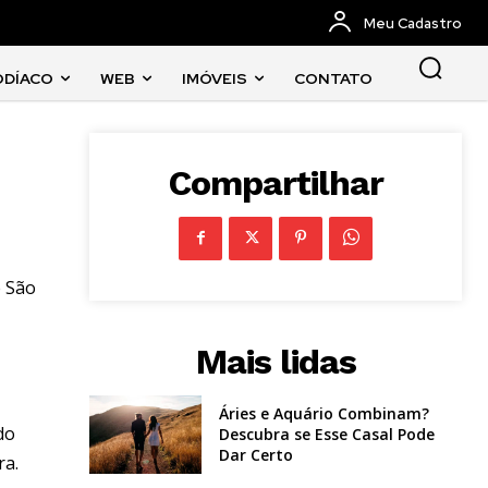
Meu Cadastro
ODÍACO
WEB
IMÓVEIS
CONTATO
Compartilhar
e São
Mais lidas
Áries e Aquário Combinam?
do
Descubra se Esse Casal Pode
Dar Certo
ra.