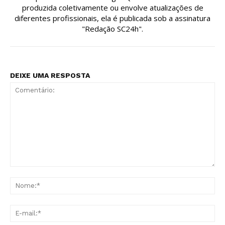
produzida coletivamente ou envolve atualizações de
diferentes profissionais, ela é publicada sob a assinatura
"Redação SC24h".
DEIXE UMA RESPOSTA
Comentário:
No
E-
mai