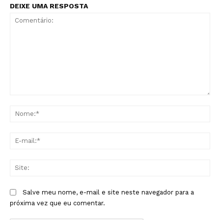
DEIXE UMA RESPOSTA
Comentário:
No
E-
mai
Sit
Salve meu nome, e-mail e site neste navegador para a
próxima vez que eu comentar.