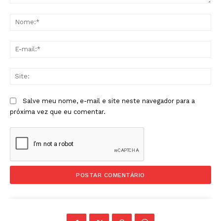
Comentário:
No
E-
mai
Sit
Salve meu nome, e-mail e site neste navegador para a
próxima vez que eu comentar.