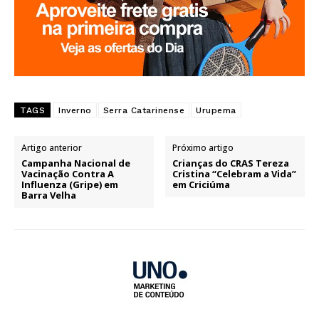
TAGS
Inverno
Serra Catarinense
Urupema
Artigo anterior
Próximo artigo
Campanha Nacional de
Crianças do CRAS Tereza
Vacinação Contra A
Cristina “Celebram a Vida”
Influenza (Gripe) em
em Criciúma
Barra Velha